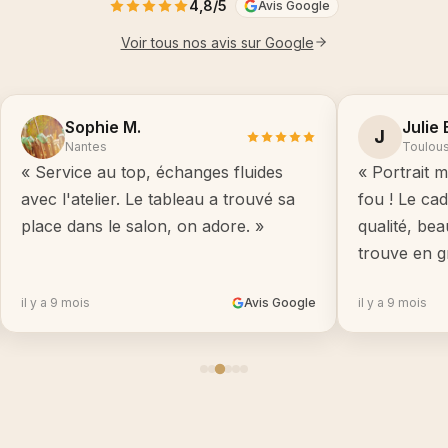
4,8/5
Avis Google
Voir tous nos avis sur Google
Sophie M.
Julie 
J
Nantes
Toulou
« Service au top, échanges fluides
« Portrait m
avec l'atelier. Le tableau a trouvé sa
fou ! Le ca
place dans le salon, on adore. »
qualité, be
trouve en g
il y a 9 mois
Avis Google
il y a 9 mois