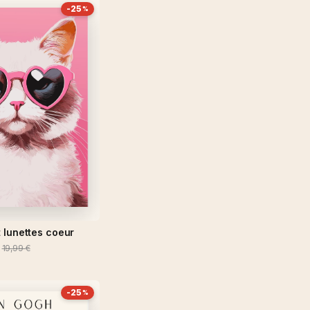
-25
%
 lunettes coeur
19,99 €
-25
%