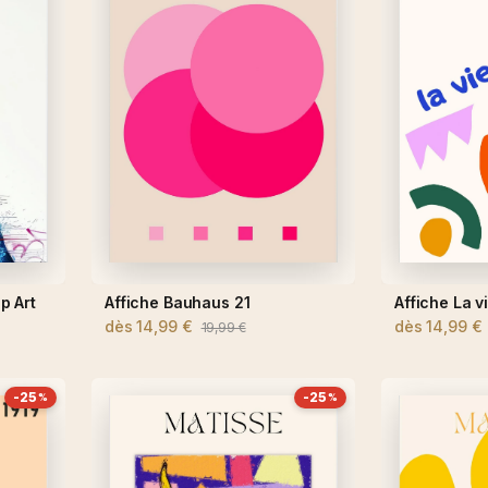
p Art
Affiche Bauhaus 21
Affiche La vi
dès
14,99 €
dès
14,99 €
19,99 €
-25
-25
%
%