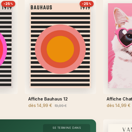
-25
-25
%
%
Affiche Bauhaus 12
Affiche Chat
dès
14,99 €
dès
14,99 €
19,99 €
SE TERMINE DANS