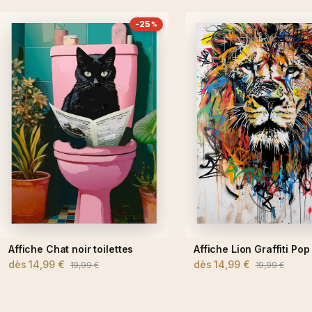
-25
%
Affiche Chat noir toilettes
Affiche Lion Graffiti Pop
dès
14,99 €
dès
14,99 €
19,99 €
19,99 €