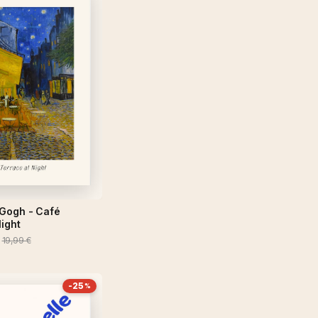
Gogh - Café
Night
19,99 €
-25
%