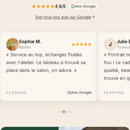
4,8/5
Avis Google
Voir tous nos avis sur Google
Sophie M.
Julie 
J
Nantes
Toulou
« Service au top, échanges fluides
« Portrait m
avec l'atelier. Le tableau a trouvé sa
fou ! Le ca
place dans le salon, on adore. »
qualité, be
trouve en g
il y a 9 mois
Avis Google
il y a 9 mois