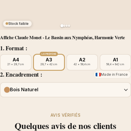
Stock faible
Affiche Claude Monet - Le Bassin aux Nymphéas, Harmonie Verte
1. Format :
LE PRÉFÉRÉ
A4
A3
A2
A1
21 × 29,7 cm
29,7 × 42 cm
42 × 59,4 cm
59,4 × 84,1 cm
2. Encadrement :
Made in France
Bois Naturel
AVIS VÉRIFIÉS
Quelques avis de nos clients