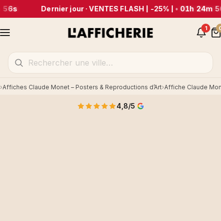
 56s
Dernier jour · VENTES FLASH | -25% |
•
01h 24m 5
1
Affiches Claude Monet – Posters & Reproductions d’Art
Accueil
4,8/5