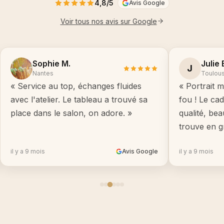
4,8/5
Avis Google
Voir tous nos avis sur Google
Sophie M.
Julie 
J
Nantes
Toulou
« Service au top, échanges fluides
« Portrait m
avec l'atelier. Le tableau a trouvé sa
fou ! Le ca
place dans le salon, on adore. »
qualité, be
trouve en g
il y a 9 mois
Avis Google
il y a 9 mois