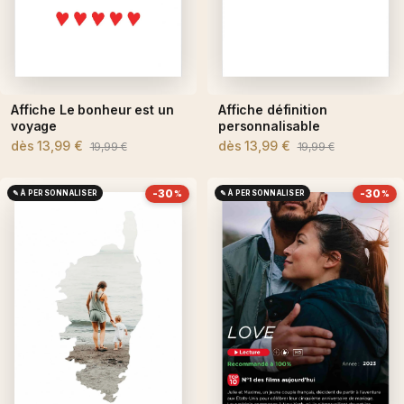
Affiche Le bonheur est un
Affiche définition
voyage
personnalisable
dès
13,99 €
dès
13,99 €
19,99 €
19,99 €
-30
-30
✎ À PERSONNALISER
✎ À PERSONNALISER
%
%