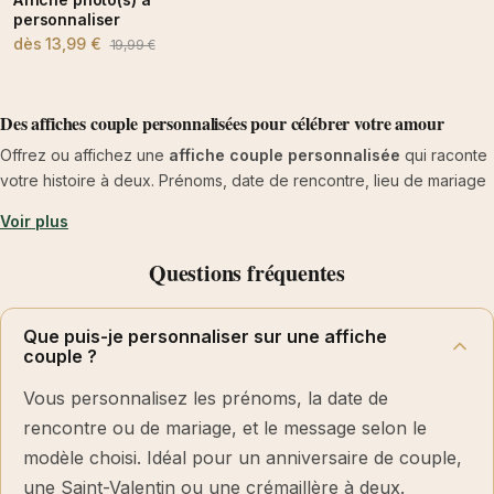
personnaliser
dès
13,99 €
19,99 €
Des affiches couple personnalisées pour célébrer votre amour
Offrez ou affichez une
affiche couple personnalisée
qui raconte
votre histoire à deux. Prénoms, date de rencontre, lieu de mariage
ou petit mot complice : chaque modèle se personnalise pour
Voir plus
devenir un souvenir unique. Parfait pour un anniversaire de couple,
une Saint-Valentin, des fiançailles ou une crémaillère, ce type
Questions fréquentes
d'affiche habille une chambre, une entrée ou un salon avec une
touche tendre et élégante.
Que puis-je personnaliser sur une affiche
Toutes nos affiches sont
imprimées à la main dans notre atelier
couple ?
de Tours
, sur un papier mat premium 255 g/m² aux rendus
Vous personnalisez les prénoms, la date de
profonds et sans reflet. Le
cadre reste en option
: commandez
l'affiche seule ou ajoutez un encadrement A4, A3 ou A2 selon
rencontre ou de mariage, et le message selon le
l'envie et l'espace disponible.
modèle choisi. Idéal pour un anniversaire de couple,
Pourquoi choisir une affiche couple ?
une Saint-Valentin ou une crémaillère à deux.