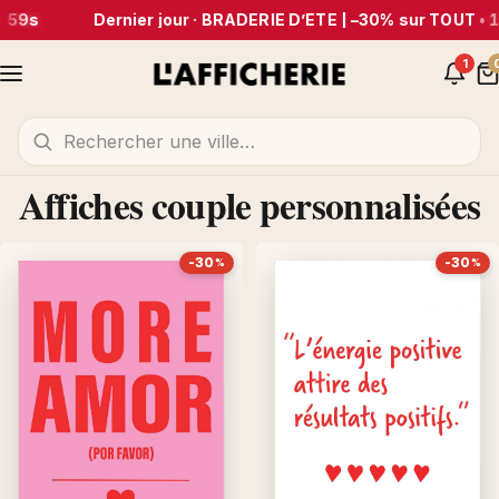
58s
Dernier jour · BRADERIE D’ÉTÉ | –30% sur TOUT
•
18
1
Affiches couple personnalisées
-30
-30
%
%