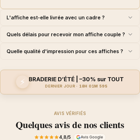
Un cadeau original et personnel pour la personne que vous
aimez
L'affiche est-elle livrée avec un cadre ?
Des formats A4, A3 et A2 adaptés à toutes les pièces
Expédition sous 24h, réception sous 48 à 72h, option
Quels délais pour recevoir mon affiche couple ?
Chronopost
Livraison offerte dès 49 € d'achat
Envie d'aller plus loin dans le sur-mesure ? Découvrez notre
Quelle qualité d'impression pour ces affiches ?
rubrique de
personnalisation
pour créer une affiche entièrement à
votre image. Pour une déco assortie, parcourez aussi nos
affiches
citations
ou explorez l'ensemble de nos
affiches et posters
. Et pour
une idée cadeau toute trouvée, faites un tour dans notre sélection
BRADERIE D’ÉTÉ | –30% sur TOUT
⚡
idées cadeaux
.
DERNIER JOUR ·
18H 01M 58S
AVIS VÉRIFIÉS
Quelques avis de nos clients
4,8/5
Avis Google