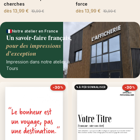
cherches
force
dès
13,99 €
dès
13,99 €
19,99 €
19,99 €
Notre atelier en France
Un savoir-faire français,
pour des impressions
d'exception
Impression dans notre atelier à
Tours
-30
-30
✎ À PERSONNALISER
%
%