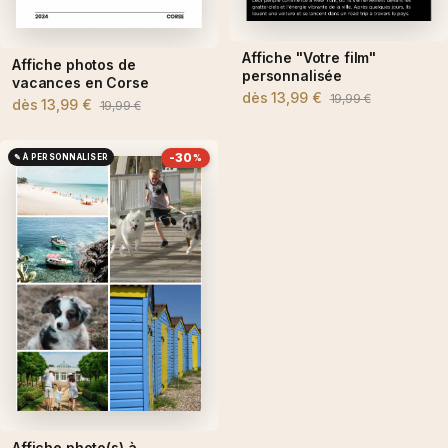
Affiche "Votre film"
Affiche photos de
personnalisée
vacances en Corse
dès
13,99 €
19,99 €
dès
13,99 €
19,99 €
-30
✎ À PERSONNALISER
%
Affiche photo(s) à