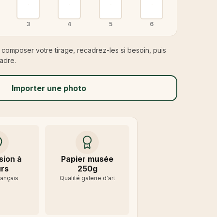
3
4
5
6
composer votre tirage, recadrez-les si besoin, puis
adre.
Importer une photo
sion à
Papier musée
rs
250g
rançais
Qualité galerie d'art