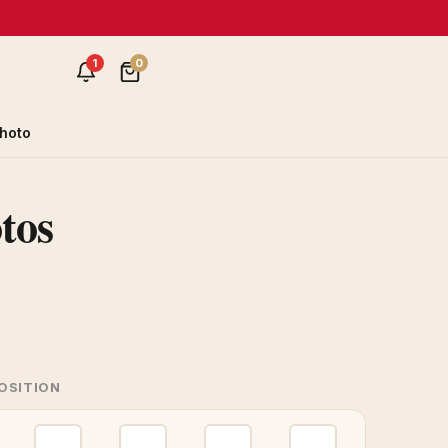
1
0
hoto
tos
POSITION