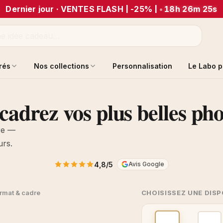
Dernier jour · VENTES FLASH | -25% |
•
18h 26m 25s
trés
Nos collections
Personnalisation
Le Labo p
cadrez vos plus belles pho
re —
urs.
4,8/5
Avis Google
rmat & cadre
CHOISISSEZ UNE DIS