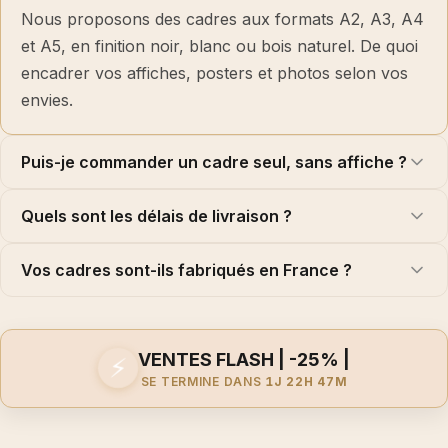
particulièrement original et classe.
Nous proposons des cadres aux formats A2, A3, A4
et A5, en finition noir, blanc ou bois naturel. De quoi
En revanche, si vous souhaitez faire ressortir une affiche en plus
encadrer vos affiches, posters et photos selon vos
grand format et avoir une décoration plus visuelle et impactante
envies.
nous vous recommandons
les cadres A3 et les cadres A2
. Leur
dimension plus importante attire l'oeil et le poster se remarque dès
que l'on rentre dans la pièce concernée.
Puis-je commander un cadre seul, sans affiche ?
Nous proposons
deux matières de cadres
à savoir en aluminium
et en bois. Les cadres aluminiums sont sobres et peuvent apporter
Quels sont les délais de livraison ?
un côté vintage à votre agencement. Nous vous proposons les
coloris noirs, cuivres et or pour sublimer votre intérieur. Les cadres
Vos cadres sont-ils fabriqués en France ?
en bois sont eux aussi résistants et ont l'avantage d'embellir toutes
les décos. Nous les proposons en noir, blanc et bois. Ils sont
fabriqués à partir de pin massif. Ainsi, vous avez la possibilité de
réaliser toutes les combinaisons possibles avec deux matières de
VENTES FLASH | -25% |
⚡
cadres, 6 coloris différents et 4 formats. Amusez-vous à créer la
SE TERMINE DANS
1J 22H 47M
déco de vos rêves !
Tous nos cadres
sont fabriqués en France
et nous veillons