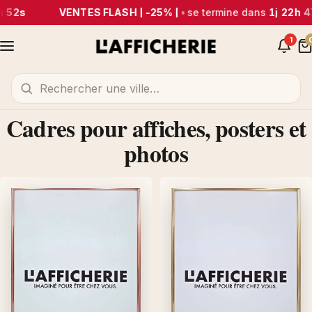
 52s
VENTES FLASH | -25% |
•
se termine dans
1j 22h 4
1
Cadres pour affiches, posters et
photos