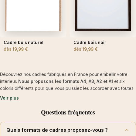
Cadre bois naturel
Cadre bois noir
dès
19,99 €
dès
19,99 €
Découvrez nos cadres fabriqués en France pour embellir votre
intérieur.
Nous proposons les formats A4, A3, A2 et A1
et six
coloris différents pour que vous puissiez les accorder avec toutes
les décos. Par exemple, si vous souhaitez faire une décoration
Voir plus
discrète et sobre nous vous conseillons les cadres au format A4. Ils
permettent également de mettre en valeur une collection d'affiches
Questions fréquentes
spécifiques. Nous savons que la collection de posters cocktail est
grandement appréciée et une décoration de huit ou douze
Quels formats de cadres proposez-vous ?
cocktails encadrés au format A4 dans une cuisine offre un rendu