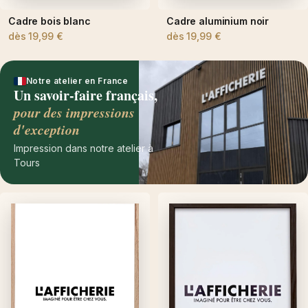
Cadre bois blanc
Cadre aluminium noir
dès
19,99 €
dès
19,99 €
Notre atelier en France
Un savoir-faire français,
pour des impressions
d'exception
Impression dans notre atelier à
Tours