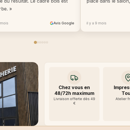
té du résultat. Le cadre bois est
place dans le salon
rbe. »
8 mois
Avis Google
il y a 9 mois
Chez vous en
Impres
48/72h maximum
Tou
Livraison offerte dès 49
Atelier f
€