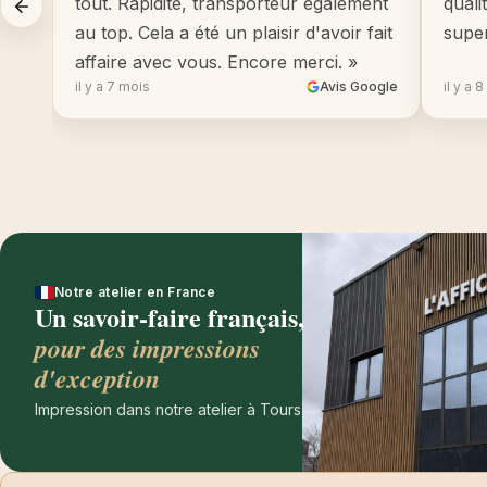
tout. Rapidité, transporteur également
quali
au top. Cela a été un plaisir d'avoir fait
supe
affaire avec vous. Encore merci. »
il y a 7 mois
Avis Google
il y a 
Notre atelier en France
Un savoir-faire français,
pour des impressions
d'exception
Impression dans notre atelier à Tours