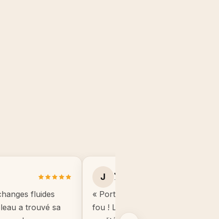
Julie B.
J
Toulouse
changes fluides
« Portrait manga de mon fils, il éta
ableau a trouvé sa
fou ! Le cadre est de très bonne