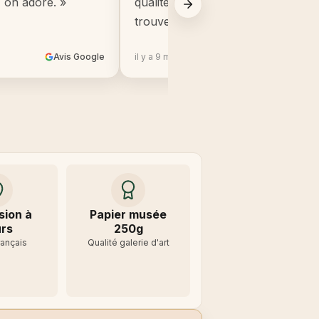
, on adore. »
qualité, beaucoup mieux que ce q
trouve en grande surface. »
Avis Google
il y a 9 mois
Avis 
sion à
Papier musée
rs
250g
rançais
Qualité galerie d'art