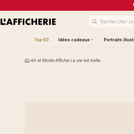
Top 50
Idées cadeaux
Portraits illus
Art et Mode
Affiche La vie est belle
Accueil