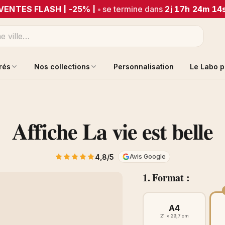
VENTES FLASH | -25% |
•
se termine dans
2j 17h 24m 14
trés
Nos collections
Personnalisation
Le Labo p
Affiche La vie est belle
4,8/5
Avis Google
1. Format :
A4
21 × 29,7 cm