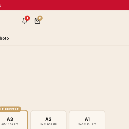
s
1
0
hoto
LE PRÉFÉRÉ
A3
A2
A1
29,7 × 42 cm
42 × 59,4 cm
59,4 × 84,1 cm