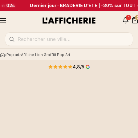
m 02s
Dernier jour · BRADERIE D’ÉTÉ | –30% sur TOUT
•
1
Pop art
Affiche Lion Graffiti Pop Art
Accueil
4,8/5