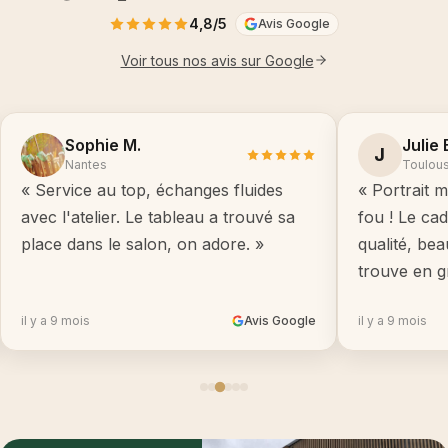
4,8/5
Avis Google
Voir tous nos avis sur Google
Sophie M.
Julie 
J
Nantes
Toulou
« Service au top, échanges fluides
« Portrait m
avec l'atelier. Le tableau a trouvé sa
fou ! Le ca
place dans le salon, on adore. »
qualité, be
trouve en g
il y a 9 mois
Avis Google
il y a 9 mois