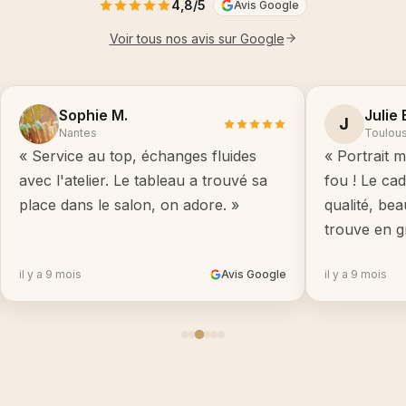
4,8/5
Avis Google
Voir tous nos avis sur Google
Sophie M.
Julie 
J
Nantes
Toulou
« Service au top, échanges fluides
« Portrait m
avec l'atelier. Le tableau a trouvé sa
fou ! Le ca
place dans le salon, on adore. »
qualité, be
trouve en g
il y a 9 mois
Avis Google
il y a 9 mois