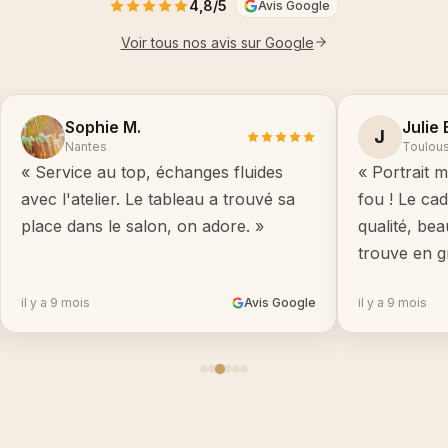
4,8/5
Avis Google
Voir tous nos avis sur Google
Sophie M.
Julie 
J
Nantes
Toulou
« Service au top, échanges fluides
« Portrait m
avec l'atelier. Le tableau a trouvé sa
fou ! Le ca
place dans le salon, on adore. »
qualité, be
trouve en g
il y a 9 mois
Avis Google
il y a 9 mois