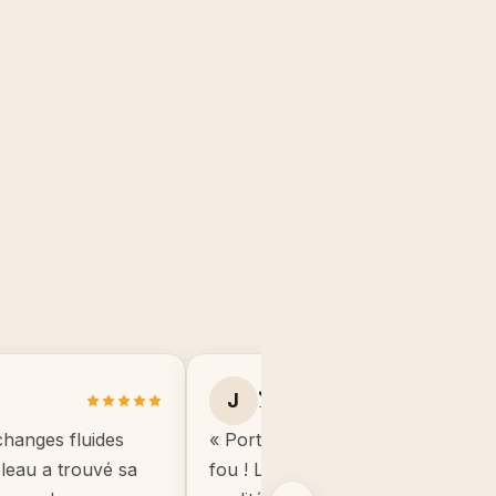
Julie B.
J
Toulouse
changes fluides
« Portrait manga de mon fils, il éta
ableau a trouvé sa
fou ! Le cadre est de très bonne