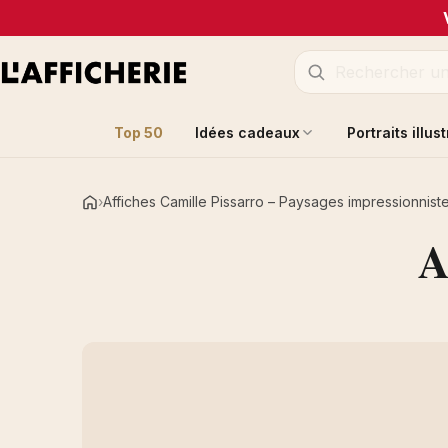
Top 50
Idées cadeaux
Portraits illus
Affiches Camille Pissarro – Paysages impressionniste
Accueil
A