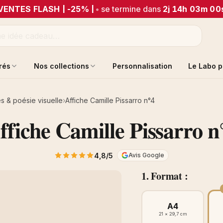
VENTES FLASH | -25% |
•
se termine dans
2j 14h 03m 00
trés
Nos collections
Personnalisation
Le Labo p
s & poésie visuelle
Affiche Camille Pissarro n°4
ffiche Camille Pissarro n
4,8/5
Avis Google
1. Format :
A4
21 × 29,7 cm