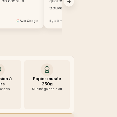
, on adore. »
qualité, beaucoup mieux que ce q
trouve en grande surface. »
Avis Google
il y a 9 mois
Avis 
sion à
Papier musée
rs
250g
rançais
Qualité galerie d'art