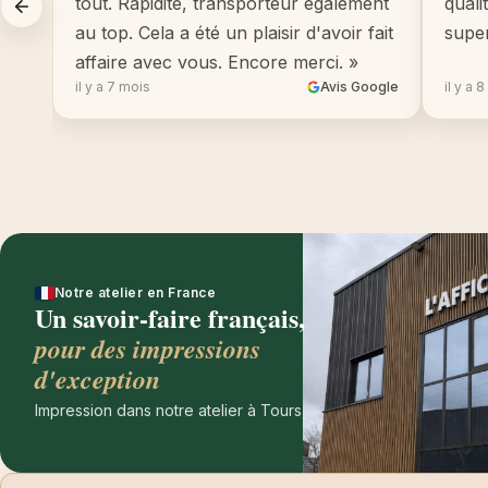
tout. Rapidité, transporteur également
quali
au top. Cela a été un plaisir d'avoir fait
supe
affaire avec vous. Encore merci. »
il y a 7 mois
Avis Google
il y a 
Notre atelier en France
Un savoir-faire français,
pour des impressions
d'exception
Impression dans notre atelier à Tours