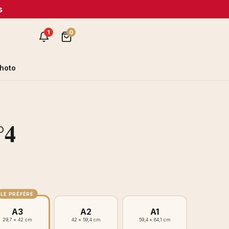
s
1
0
hoto
°4
LE PRÉFÉRÉ
A3
A2
A1
29,7 × 42 cm
42 × 59,4 cm
59,4 × 84,1 cm