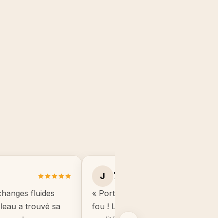
Julie B.
J
Toulouse
changes fluides
« Portrait manga de mon fils, il éta
ableau a trouvé sa
fou ! Le cadre est de très bonne