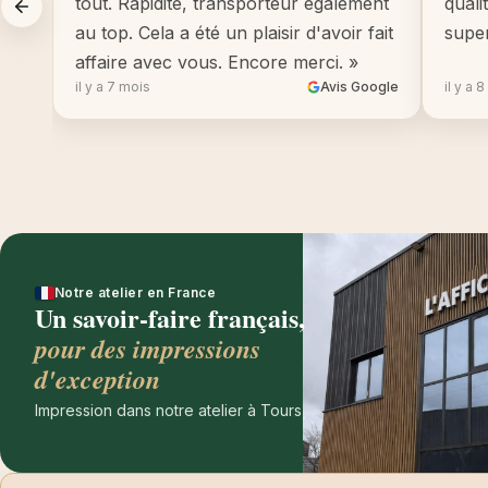
tout. Rapidité, transporteur également
quali
au top. Cela a été un plaisir d'avoir fait
supe
affaire avec vous. Encore merci. »
il y a 7 mois
Avis Google
il y a 
Notre atelier en France
Un savoir-faire français,
pour des impressions
d'exception
Impression dans notre atelier à Tours