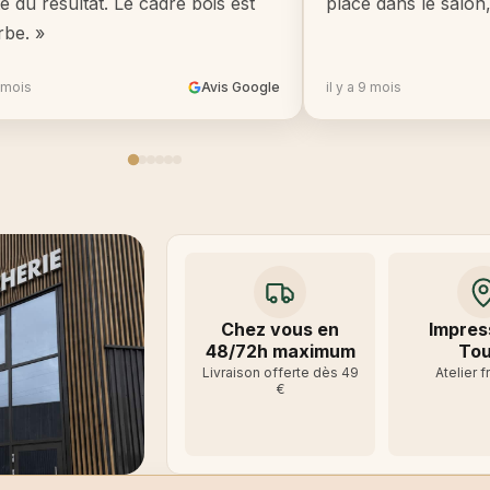
té du résultat. Le cadre bois est
place dans le salon
rbe. »
8 mois
Avis Google
il y a 9 mois
Chez vous en
Impres
48/72h maximum
Tou
Livraison offerte dès 49
Atelier f
€