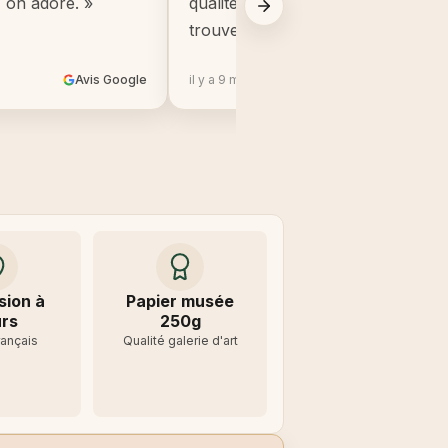
, on adore. »
qualité, beaucoup mieux que ce q
trouve en grande surface. »
Avis Google
il y a 9 mois
Avis 
sion à
Papier musée
rs
250g
rançais
Qualité galerie d'art