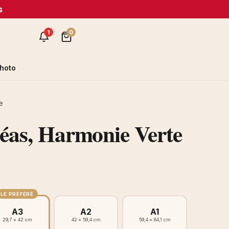
s
1
0
hoto
e
éas, Harmonie Verte
LE PRÉFÉRÉ
A3
A2
A1
29,7 × 42 cm
42 × 59,4 cm
59,4 × 84,1 cm