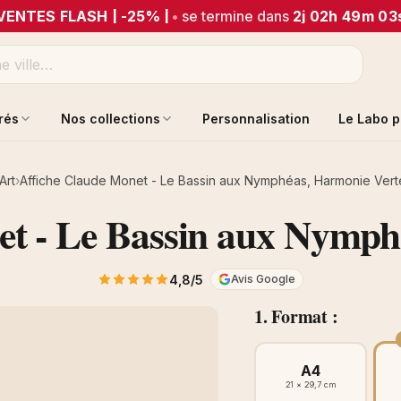
VENTES FLASH | -25% |
•
se termine dans
2j 02h 49m 03
trés
Nos collections
Personnalisation
Le Labo p
Art
Affiche Claude Monet - Le Bassin aux Nymphéas, Harmonie Vert
et - Le Bassin aux Nymph
4,8/5
Avis Google
1. Format :
A4
21 × 29,7 cm