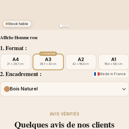
Stock faible
Affiche Homme rose
1. Format :
LE PRÉFÉRÉ
A4
A3
A2
A1
21 × 29,7 cm
29,7 × 42 cm
42 × 59,4 cm
59,4 × 84,1 cm
2. Encadrement :
Made in France
Bois Naturel
AVIS VÉRIFIÉS
Quelques avis de nos clients