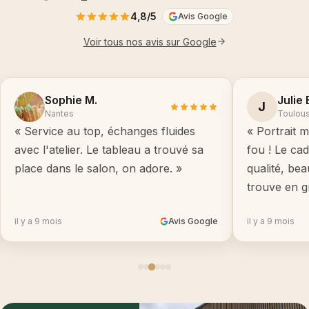
4,8/5
Avis Google
Voir tous nos avis sur Google
Sophie M.
Julie 
J
Nantes
Toulou
« Service au top, échanges fluides
« Portrait m
avec l'atelier. Le tableau a trouvé sa
fou ! Le ca
place dans le salon, on adore. »
qualité, be
trouve en g
il y a 9 mois
Avis Google
il y a 9 mois