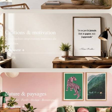
Citations & motivation
Typographies inspirantes, mantras du
quotidien.
Découvrir →
Nature & paysages
Montagne · Forêt · Océan · Botanique…
Découvrir →