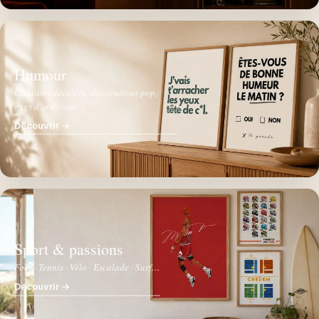
Humour
Citations décalées, illustrations pop,
gags d'intérieur.
Découvrir →
Sport & passions
Foot · Tennis · Vélo · Escalade · Surf…
Découvrir →