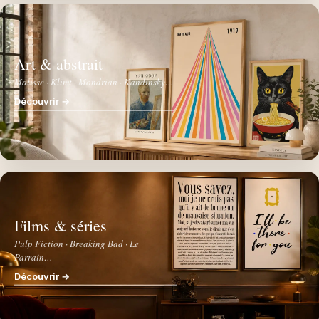
Art & abstrait
Matisse · Klimt · Mondrian · Kandinsky…
Découvrir →
Films & séries
Pulp Fiction · Breaking Bad · Le
Parrain…
Découvrir →