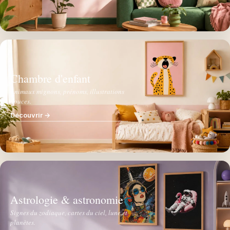
Chambre d'enfant
Animaux mignons, prénoms, illustrations
douces.
Découvrir →
Astrologie & astronomie
Signes du zodiaque, cartes du ciel, lune et
planètes.