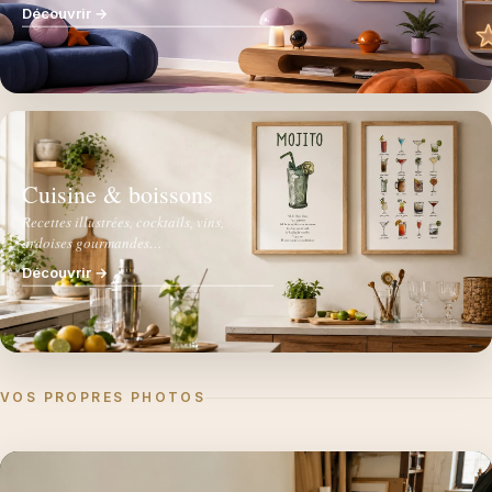
Découvrir →
Cuisine & boissons
Recettes illustrées, cocktails, vins,
ardoises gourmandes…
Découvrir →
VOS PROPRES PHOTOS