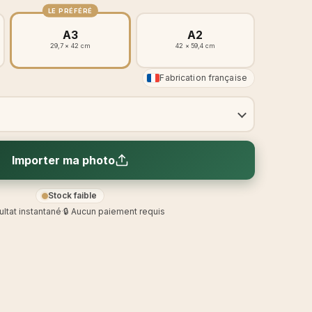
LE PRÉFÉRÉ
A3
A2
29,7 × 42 cm
42 × 59,4 cm
Fabrication française
Importer ma photo
Stock faible
ultat instantané
·
🔒 Aucun paiement requis