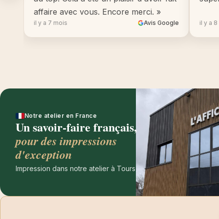
affaire avec vous. Encore merci. »
il y a 7 mois
Avis Google
il y a 
Notre atelier en France
Un savoir-faire français,
pour des impressions
d'exception
Impression dans notre atelier à Tours