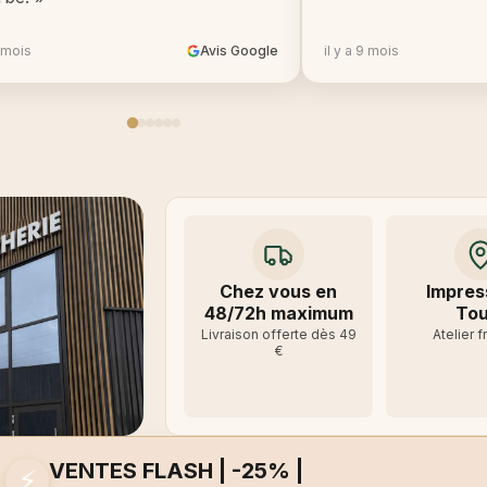
8 mois
Avis Google
il y a 9 mois
Chez vous en
Impres
48/72h maximum
Tou
Livraison offerte dès 49
Atelier f
€
VENTES FLASH | -25% |
⚡