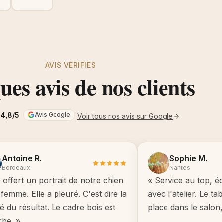
AVIS VÉRIFIÉS
es avis de nos clients
4,8/5
Avis Google
Voir tous nos avis sur Google
Antoine R.
Sophie M.
Bordeaux
Nantes
i offert un portrait de notre chien
« Service au top, é
femme. Elle a pleuré. C'est dire la
avec l'atelier. Le t
té du résultat. Le cadre bois est
place dans le salon
rbe. »