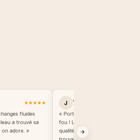
Julie B.
J
Toulouse
changes fluides
« Portrait manga de mon fils, il éta
ableau a trouvé sa
fou ! Le cadre est de très bonne
, on adore. »
qualité, beaucoup mieux que ce q
trouve en grande surface. »