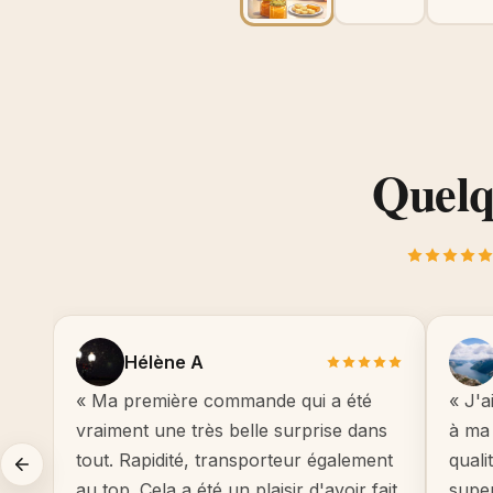
Quelqu
Hélène A
« Ma première commande qui a été
« J'a
vraiment une très belle surprise dans
à ma 
tout. Rapidité, transporteur également
quali
au top. Cela a été un plaisir d'avoir fait
supe