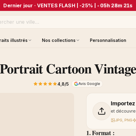
Dernier jour · VENTES FLASH | -25% |
•
05h 28m 20s
raits illustrés
Nos collections
Personnalisation
Portrait Cartoon Vintag
4,8/5
Avis Google
Importez
et découvrez
JPG, PNG
1. Format :