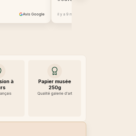
Avis Google
il y a 9 mois
Avis 
sion à
Papier musée
rs
250g
rançais
Qualité galerie d'art