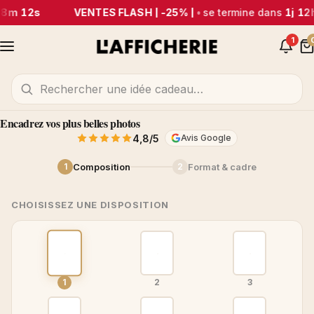
28m 11s
VENTES FLASH | -25% |
•
se termine dans
1j 12
1
Encadrez vos plus belles photos
4,8/5
Avis Google
Ajoutez
Composition
Format & cadre
1
2
votre
photo
glissez-
CHOISISSEZ UNE DISPOSITION
déposez
ou
cliquez
1
2
3