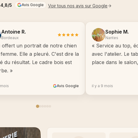
4,8/5
Avis Google
Voir tous nos avis sur Google
Antoine R.
Sophie M.
Bordeaux
Nantes
i offert un portrait de notre chien
« Service au top, é
femme. Elle a pleuré. C'est dire la
avec l'atelier. Le t
té du résultat. Le cadre bois est
place dans le salon
rbe. »
8 mois
Avis Google
il y a 9 mois