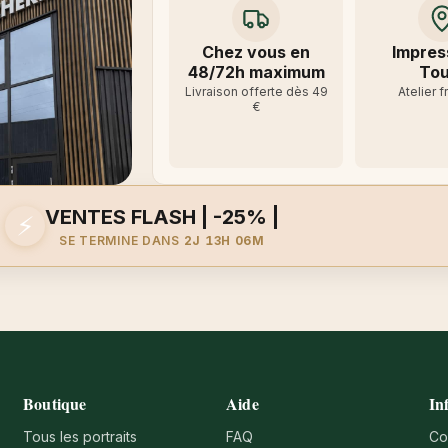
Chez vous en
Impres
48/72h maximum
Tou
Livraison offerte dès 49
Atelier f
€
VENTES FLASH | -25% |
⚡
SE TERMINE DANS
2J 13H 06M
Boutique
Aide
In
Tous les portraits
FAQ
Co