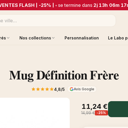
VENTES FLASH | -25% |
•
se termine dans
2j 13h 06m 17
trés
Nos collections
Personnalisation
Le Labo p
Mug Définition Frère
4,8/5
Avis Google
11,24 €
14,99 €
-25%