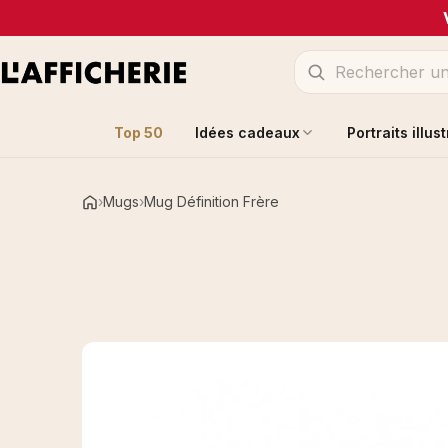
Top 50
Idées cadeaux
Portraits illus
Mugs
Mug Définition Frère
Accueil