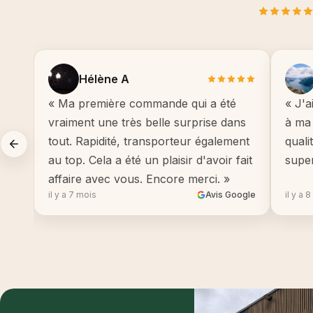
Hélène A
« Ma première commande qui a été
« J'a
vraiment une très belle surprise dans
à ma 
tout. Rapidité, transporteur également
quali
au top. Cela a été un plaisir d'avoir fait
supe
affaire avec vous. Encore merci. »
il y a 7 mois
Avis Google
il y a 