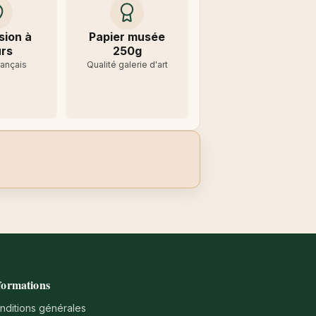
sion à
Papier musée
rs
250g
rançais
Qualité galerie d'art
formations
nditions générales