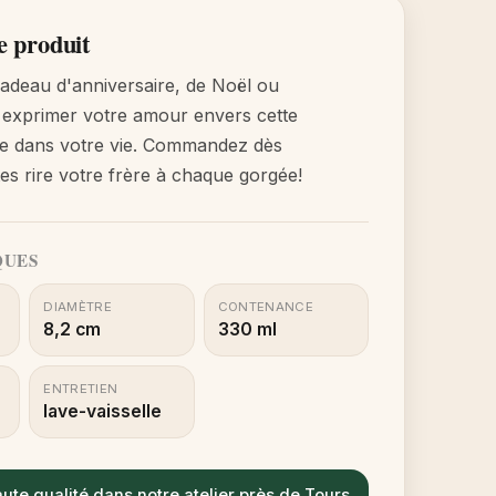
e produit
cadeau d'anniversaire, de Noël ou
exprimer votre amour envers cette
le dans votre vie. Commandez dès
tes rire votre frère à chaque gorgée!
QUES
DIAMÈTRE
CONTENANCE
8,2 cm
330 ml
ENTRETIEN
lave-vaisselle
ute qualité dans notre atelier près de Tours