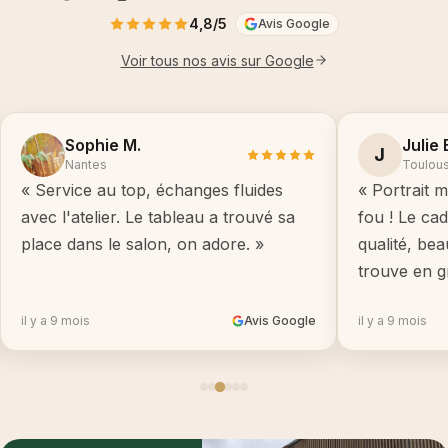
4,8/5
Avis Google
Voir tous nos avis sur Google
Sophie M.
Julie 
J
Nantes
Toulou
« Service au top, échanges fluides
« Portrait m
avec l'atelier. Le tableau a trouvé sa
fou ! Le ca
place dans le salon, on adore. »
qualité, be
trouve en g
il y a 9 mois
Avis Google
il y a 9 mois