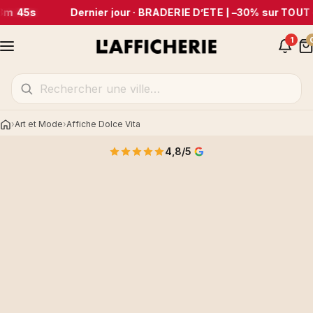
3m 45s
Dernier jour · BRADERIE D’ÉTÉ | –30% sur TOUT
1
Art et Mode
Affiche Dolce Vita
Accueil
4,8/5