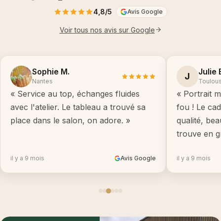
4,8/5
Avis Google
Voir tous nos avis sur Google
Sophie M.
Julie 
J
Nantes
Toulou
« Service au top, échanges fluides
« Portrait m
avec l'atelier. Le tableau a trouvé sa
fou ! Le ca
place dans le salon, on adore. »
qualité, be
trouve en g
il y a 9 mois
Avis Google
il y a 9 mois