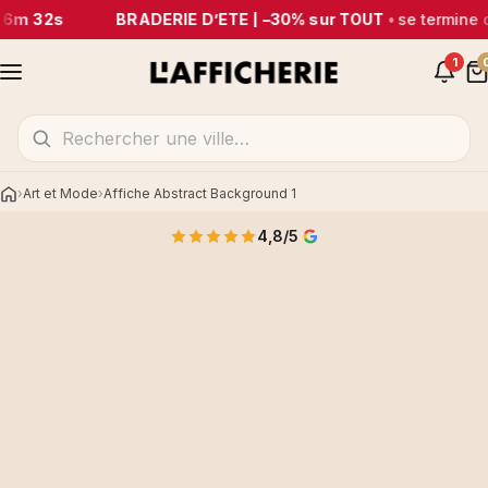
26m 32s
BRADERIE D’ÉTÉ | –30% sur TOUT
•
se termine 
1
Art et Mode
Affiche Abstract Background 1
Accueil
4,8/5