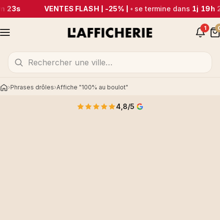
m 23s
VENTES FLASH | -25% |
•
se termine dans
1j 19h 
1
Phrases drôles
Affiche "100% au boulot"
Accueil
4,8/5