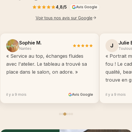
4,8/5
Avis Google
Voir tous nos avis sur Google
Sophie M.
Julie 
J
Nantes
Toulou
« Service au top, échanges fluides
« Portrait m
avec l'atelier. Le tableau a trouvé sa
fou ! Le ca
place dans le salon, on adore. »
qualité, be
trouve en g
il y a 9 mois
Avis Google
il y a 9 mois