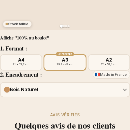
Stock faible
Affiche "100% au boulot"
1. Format :
LE PRÉFÉRÉ
A4
A3
A2
21 × 29,7 cm
29,7 × 42 cm
42 × 59,4 cm
2. Encadrement :
Made in France
Bois Naturel
AVIS VÉRIFIÉS
Quelques avis de nos clients