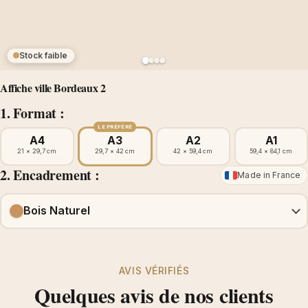
Stock faible
Affiche ville Bordeaux 2
1. Format :
LE PRÉFÉRÉ
A4
A3
A2
A1
21 × 29,7 cm
29,7 × 42 cm
42 × 59,4 cm
59,4 × 84,1 cm
2. Encadrement :
Made in France
Bois Naturel
AVIS VÉRIFIÉS
Quelques avis de nos clients