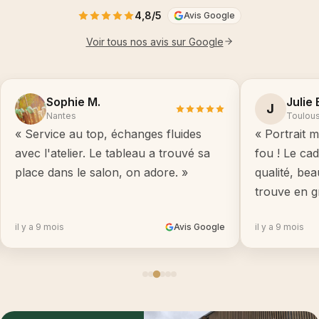
4,8/5
Avis Google
Voir tous nos avis sur Google
Sophie M.
Julie 
J
Nantes
Toulou
« Service au top, échanges fluides
« Portrait m
avec l'atelier. Le tableau a trouvé sa
fou ! Le ca
place dans le salon, on adore. »
qualité, be
trouve en g
il y a 9 mois
Avis Google
il y a 9 mois