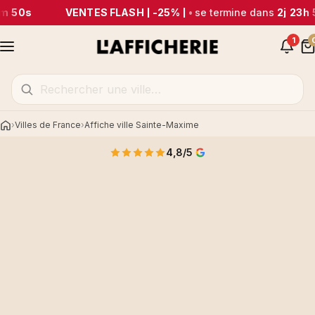
m 50s
VENTES FLASH | -25% |
•
se termine dans
2j 23h 
1
Villes de France
Affiche ville Sainte-Maxime
Accueil
4,8/5