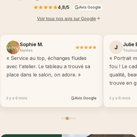
4,8/5
Avis Google
Voir tous nos avis sur Google
Sophie M.
Julie 
J
Nantes
Toulou
« Service au top, échanges fluides
« Portrait m
avec l'atelier. Le tableau a trouvé sa
fou ! Le ca
place dans le salon, on adore. »
qualité, be
trouve en g
il y a 9 mois
Avis Google
il y a 9 mois