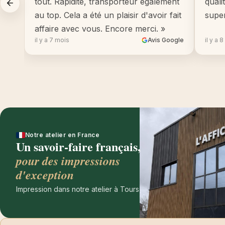
tout. Rapidité, transporteur également
quali
au top. Cela a été un plaisir d'avoir fait
supe
affaire avec vous. Encore merci. »
il y a 7 mois
Avis Google
il y a 
Notre atelier en France
Un savoir-faire français,
pour des impressions
d'exception
Impression dans notre atelier à Tours