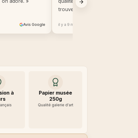
, on adore. »
qualité, beaucoup mieux que ce q
trouve en grande surface. »
Avis Google
il y a 9 mois
Avis 
sion à
Papier musée
rs
250g
rançais
Qualité galerie d'art