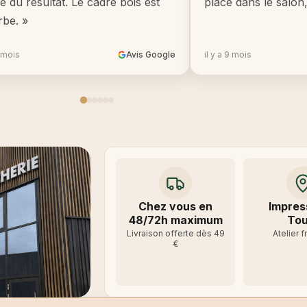
té du résultat. Le cadre bois est
place dans le salon
rbe. »
8 mois
Avis Google
il y a 9 mois
Chez vous en
Impres
48/72h maximum
Tou
Livraison offerte dès 49
Atelier f
€