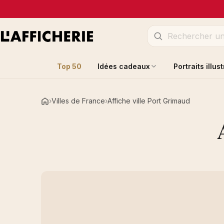
Top 50
Idées cadeaux
Portraits illus
Villes de France
Affiche ville Port Grimaud
Accueil