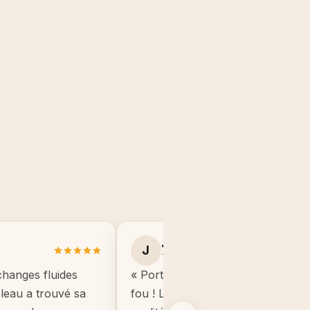
Julie B.
J
Toulouse
changes fluides
« Portrait manga de mon fils, il éta
ableau a trouvé sa
fou ! Le cadre est de très bonne