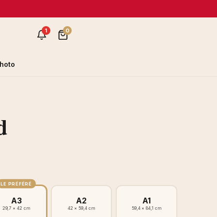
1
0
hoto
d
LE PRÉFÉRÉ
A3
A2
A1
29,7 × 42 cm
42 × 59,4 cm
59,4 × 84,1 cm