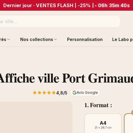
Dernier jour · VENTES FLASH | -25% |
•
06h 35m 40s
trés
Nos collections
Personnalisation
Le Labo p
Affiche ville Port Grimau
4,8/5
Avis Google
1. Format :
A4
21 × 29,7 cm