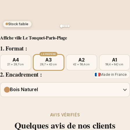
Stock faible
Affiche ville Le Touquet-Paris-Plage
1. Format :
LE PRÉFÉRÉ
A4
A3
A2
A1
21 × 29,7 cm
29,7 × 42 cm
42 × 59,4 cm
59,4 × 84,1 cm
2. Encadrement :
Made in France
Bois Naturel
AVIS VÉRIFIÉS
Quelques avis de nos clients