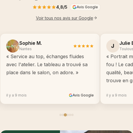
4,8/5
Avis Google
Voir tous nos avis sur Google
Sophie M.
Julie 
J
Nantes
Toulou
« Service au top, échanges fluides
« Portrait m
avec l'atelier. Le tableau a trouvé sa
fou ! Le ca
place dans le salon, on adore. »
qualité, be
trouve en g
il y a 9 mois
Avis Google
il y a 9 mois