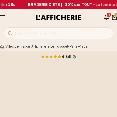
35m 18s
BRADERIE D’ÉTÉ | –30% sur TOUT
•
se termine 
1
Villes de France
Affiche ville Le Touquet-Paris-Plage
Accueil
4,8/5