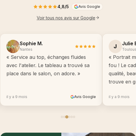
4,8/5
Avis Google
Voir tous nos avis sur Google
Sophie M.
Julie 
J
Nantes
Toulou
« Service au top, échanges fluides
« Portrait m
avec l'atelier. Le tableau a trouvé sa
fou ! Le ca
place dans le salon, on adore. »
qualité, be
trouve en g
il y a 9 mois
Avis Google
il y a 9 mois