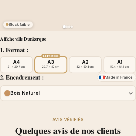
Stock faible
Affiche ville Dunkerque
1. Format :
LE PRÉFÉRÉ
A4
A3
A2
A1
21 × 29,7 cm
29,7 × 42 cm
42 × 59,4 cm
59,4 × 84,1 cm
2. Encadrement :
Made in France
Bois Naturel
AVIS VÉRIFIÉS
Quelques avis de nos clients