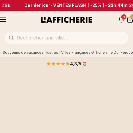
 26s
Dernier jour · VENTES FLASH | -25% |
•
22h 44m 2
1
Souvenirs de vacances illustrés | Villes Françaises
Affiche ville Dunkerque
Accueil
4,8/5