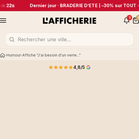
m 22s
Dernier jour · BRADERIE D’ÉTÉ | –30% sur TOUT
•
1
Humour
Affiche "J'ai besoin d'un verre..."
Accueil
4,8/5