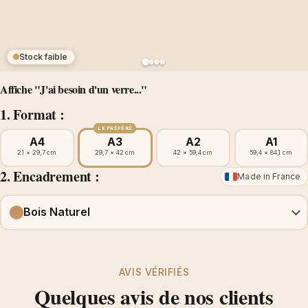
Stock faible
Affiche "J'ai besoin d'un verre..."
1. Format :
LE PRÉFÉRÉ
A4
A3
A2
A1
21 × 29,7 cm
29,7 × 42 cm
42 × 59,4 cm
59,4 × 84,1 cm
2. Encadrement :
Made in France
Bois Naturel
AVIS VÉRIFIÉS
Quelques avis de nos clients