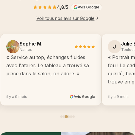
4,8/5
Avis Google
Voir tous nos avis sur Google
Sophie M.
Julie 
J
Nantes
Toulou
« Service au top, échanges fluides
« Portrait m
avec l'atelier. Le tableau a trouvé sa
fou ! Le ca
place dans le salon, on adore. »
qualité, be
trouve en g
il y a 9 mois
Avis Google
il y a 9 mois