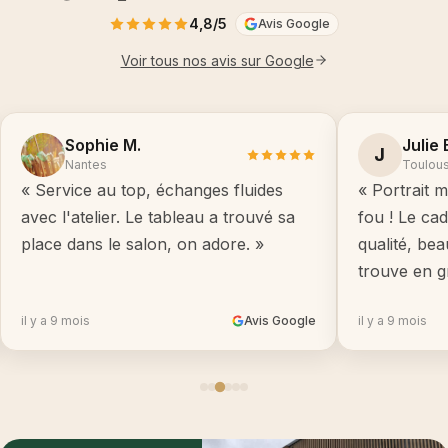
4,8/5
Avis Google
Voir tous nos avis sur Google
Sophie M.
Julie 
J
Nantes
Toulou
« Service au top, échanges fluides
« Portrait m
avec l'atelier. Le tableau a trouvé sa
fou ! Le ca
place dans le salon, on adore. »
qualité, be
trouve en g
il y a 9 mois
Avis Google
il y a 9 mois