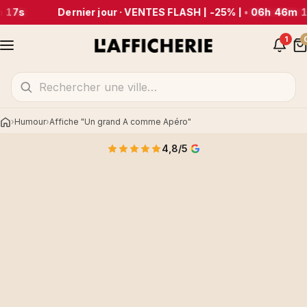
 17s
Dernier jour · VENTES FLASH | -25% |
•
06h 46m 1
1
Humour
Affiche "Un grand A comme Apéro"
Accueil
4,8/5