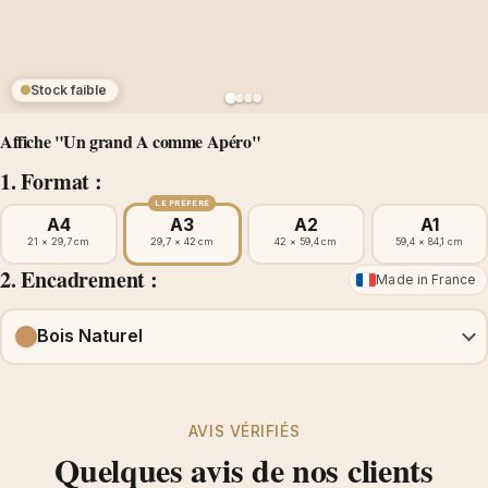
Stock faible
Affiche "Un grand A comme Apéro"
1. Format :
LE PRÉFÉRÉ
A4
A3
A2
A1
21 × 29,7 cm
29,7 × 42 cm
42 × 59,4 cm
59,4 × 84,1 cm
2. Encadrement :
Made in France
Bois Naturel
AVIS VÉRIFIÉS
Quelques avis de nos clients