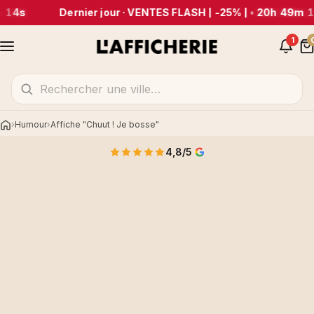
 14s
Dernier jour · VENTES FLASH | -25% |
•
20h 49m 1
1
Humour
Affiche "Chuut ! Je bosse"
Accueil
4,8/5