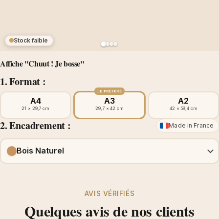
Stock faible
Affiche "Chuut ! Je bosse"
1. Format :
LE PRÉFÉRÉ
A4
A3
A2
21 × 29,7 cm
29,7 × 42 cm
42 × 59,4 cm
2. Encadrement :
Made in France
Bois Naturel
AVIS VÉRIFIÉS
Quelques avis de nos clients