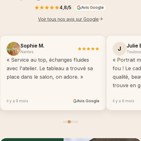
4,8/5
Avis Google
Voir tous nos avis sur Google
Sophie M.
Julie 
J
Nantes
Toulou
« Service au top, échanges fluides
« Portrait m
avec l'atelier. Le tableau a trouvé sa
fou ! Le ca
place dans le salon, on adore. »
qualité, be
trouve en g
il y a 9 mois
Avis Google
il y a 9 mois