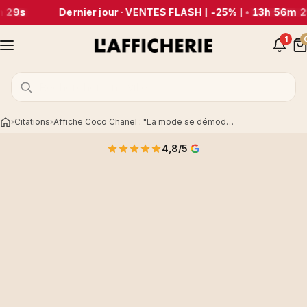
 29s
Dernier jour · VENTES FLASH | -25% |
•
13h 56m 2
1
Citations
Affiche Coco Chanel : "La mode se démode..."
Accueil
4,8/5