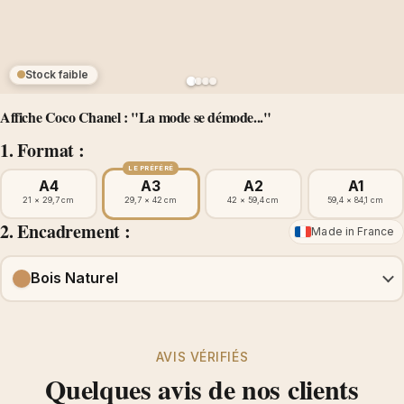
Stock faible
Affiche Coco Chanel : "La mode se démode..."
1. Format :
LE PRÉFÉRÉ
A4
A3
A2
A1
21 × 29,7 cm
29,7 × 42 cm
42 × 59,4 cm
59,4 × 84,1 cm
2. Encadrement :
Made in France
Bois Naturel
AVIS VÉRIFIÉS
Quelques avis de nos clients