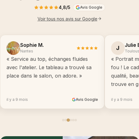
4,8/5
Avis Google
Voir tous nos avis sur Google
Sophie M.
Julie 
J
Nantes
Toulou
« Service au top, échanges fluides
« Portrait m
avec l'atelier. Le tableau a trouvé sa
fou ! Le ca
place dans le salon, on adore. »
qualité, be
trouve en g
il y a 9 mois
Avis Google
il y a 9 mois