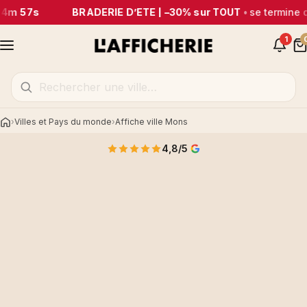
44m 57s
BRADERIE D’ÉTÉ | –30% sur TOUT
•
se termine 
1
Villes et Pays du monde
Affiche ville Mons
Accueil
4,8/5