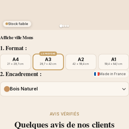
Stock faible
Affiche ville Mons
1. Format :
LE PRÉFÉRÉ
A4
A3
A2
A1
21 × 29,7 cm
29,7 × 42 cm
42 × 59,4 cm
59,4 × 84,1 cm
2. Encadrement :
Made in France
Bois Naturel
AVIS VÉRIFIÉS
Quelques avis de nos clients