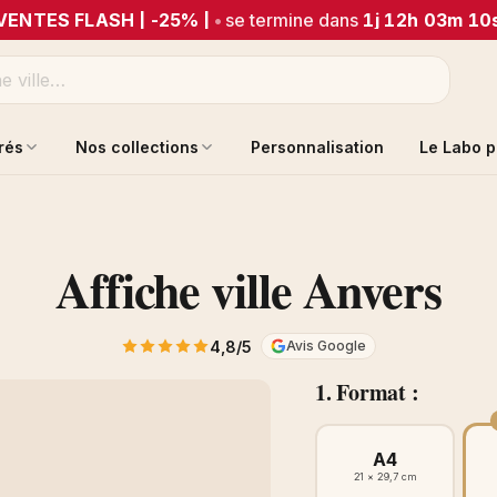
VENTES FLASH | -25% |
•
se termine dans
1j 12h 03m 10
trés
Nos collections
Personnalisation
Le Labo p
Affiche ville Anvers
4,8/5
Avis Google
1. Format :
A4
21 × 29,7 cm