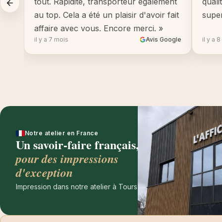
tout. Rapidité, transporteur également
quali
au top. Cela a été un plaisir d'avoir fait
supe
affaire avec vous. Encore merci. »
il y a 7 mois
Avis Google
il y a 
Notre atelier en France
Un savoir-faire français,
pour des impressions
d'exception
Impression dans notre atelier à Tours