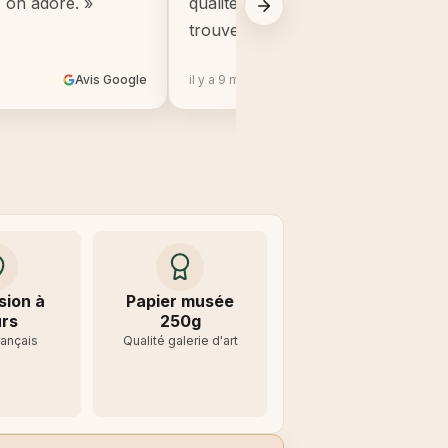
, on adore. »
qualité, beaucoup mieux que ce q
trouve en grande surface. »
Avis Google
il y a 9 mois
Avis 
sion à
Papier musée
rs
250g
rançais
Qualité galerie d'art