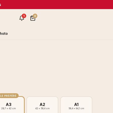
s
1
0
hoto
LE PRÉFÉRÉ
A3
A2
A1
29,7 × 42 cm
42 × 59,4 cm
59,4 × 84,1 cm