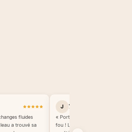
Julie B.
J
Toulouse
changes fluides
« Portrait manga de mon fils, il éta
ableau a trouvé sa
fou ! Le cadre est de très bonne