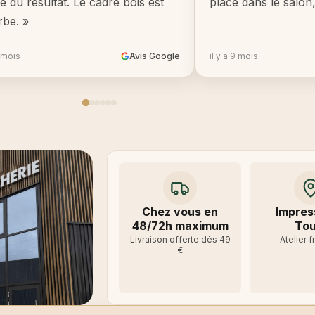
té du résultat. Le cadre bois est
place dans le salon
rbe. »
8 mois
Avis Google
il y a 9 mois
Chez vous en
Impres
48/72h maximum
Tou
Livraison offerte dès 49
Atelier f
€