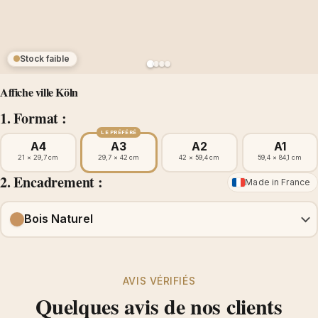
Stock faible
Affiche ville Köln
1. Format :
LE PRÉFÉRÉ
A4
A3
A2
A1
21 × 29,7 cm
29,7 × 42 cm
42 × 59,4 cm
59,4 × 84,1 cm
2. Encadrement :
Made in France
Bois Naturel
AVIS VÉRIFIÉS
Quelques avis de nos clients