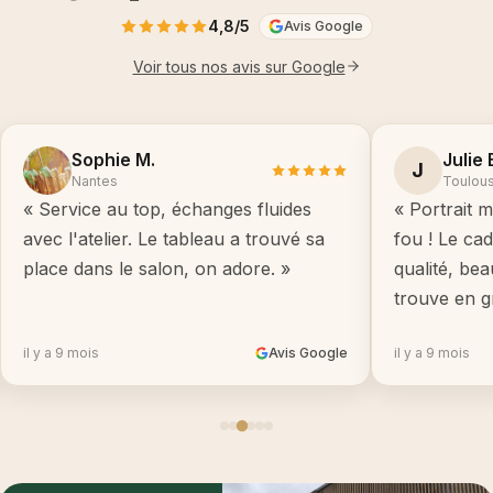
4,8/5
Avis Google
Voir tous nos avis sur Google
Sophie M.
Julie 
J
Nantes
Toulou
« Service au top, échanges fluides
« Portrait m
avec l'atelier. Le tableau a trouvé sa
fou ! Le ca
place dans le salon, on adore. »
qualité, be
trouve en g
il y a 9 mois
Avis Google
il y a 9 mois