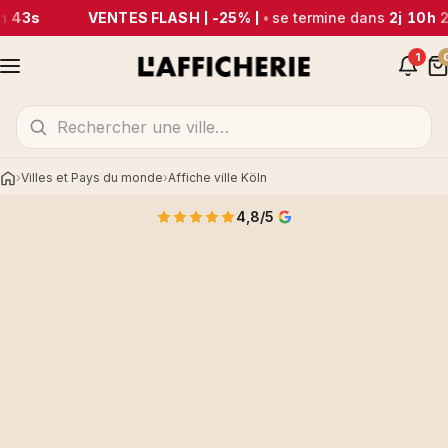
m 43s
VENTES FLASH | -25% |
•
se termine dans
2j 10h 
1
Villes et Pays du monde
Affiche ville Köln
Accueil
4,8/5