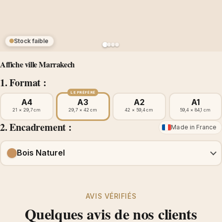
Stock faible
Affiche ville Marrakech
1. Format :
LE PRÉFÉRÉ
A4
A3
A2
A1
21 × 29,7 cm
29,7 × 42 cm
42 × 59,4 cm
59,4 × 84,1 cm
2. Encadrement :
Made in France
Bois Naturel
AVIS VÉRIFIÉS
Quelques avis de nos clients