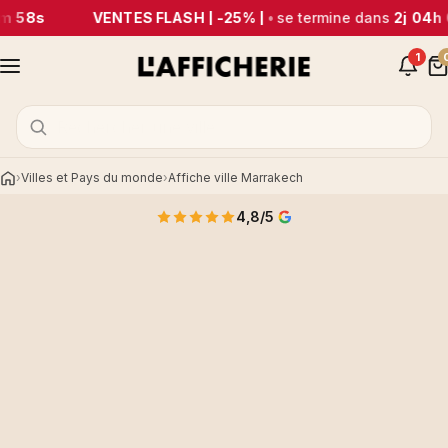
m 58s
VENTES FLASH | -25% |
•
se termine dans
2j 04h
1
Villes et Pays du monde
Affiche ville Marrakech
Accueil
4,8/5