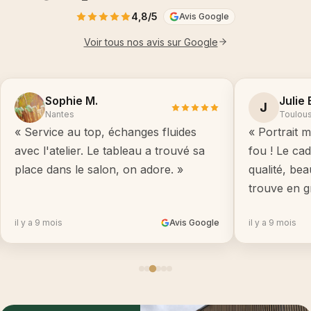
4,8/5
Avis Google
Voir tous nos avis sur Google
Sophie M.
Julie 
J
Nantes
Toulou
« Service au top, échanges fluides
« Portrait m
avec l'atelier. Le tableau a trouvé sa
fou ! Le ca
place dans le salon, on adore. »
qualité, be
trouve en g
il y a 9 mois
Avis Google
il y a 9 mois