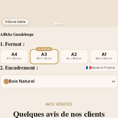
Stock faible
Affiche Guadeloupe
1. Format :
LE PRÉFÉRÉ
A4
A3
A2
A1
21 × 29,7 cm
29,7 × 42 cm
42 × 59,4 cm
59,4 × 84,1 cm
2. Encadrement :
Made in France
Bois Naturel
AVIS VÉRIFIÉS
Quelques avis de nos clients