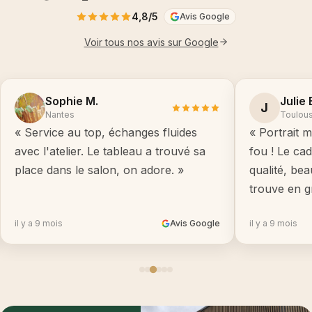
4,8/5
Avis Google
Voir tous nos avis sur Google
Sophie M.
Julie 
J
Nantes
Toulou
« Service au top, échanges fluides
« Portrait m
avec l'atelier. Le tableau a trouvé sa
fou ! Le ca
place dans le salon, on adore. »
qualité, be
trouve en g
il y a 9 mois
Avis Google
il y a 9 mois