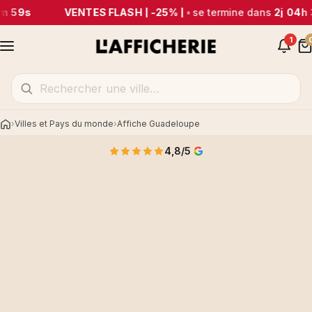
m 59s
VENTES FLASH | -25% |
•
se termine dans
2j 04h 
1
Villes et Pays du monde
Affiche Guadeloupe
Accueil
4,8/5