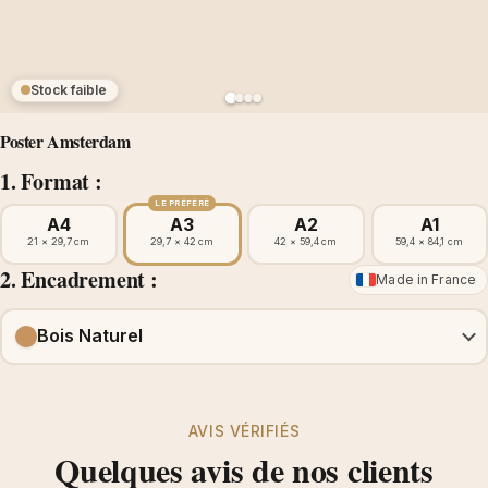
Stock faible
Poster Amsterdam
1. Format :
LE PRÉFÉRÉ
A4
A3
A2
A1
21 × 29,7 cm
29,7 × 42 cm
42 × 59,4 cm
59,4 × 84,1 cm
2. Encadrement :
Made in France
Bois Naturel
AVIS VÉRIFIÉS
Quelques avis de nos clients