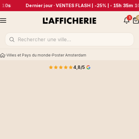
 10s
Dernier jour · VENTES FLASH | -25% |
•
15h 35m 1
1
Villes et Pays du monde
Poster Amsterdam
Accueil
4,8/5