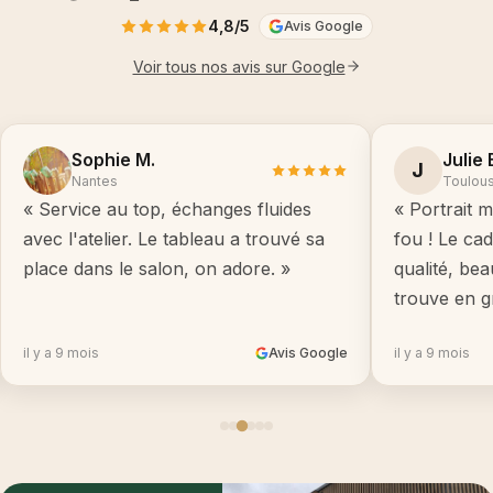
4,8/5
Avis Google
Voir tous nos avis sur Google
Sophie M.
Julie 
J
Nantes
Toulou
« Service au top, échanges fluides
« Portrait m
avec l'atelier. Le tableau a trouvé sa
fou ! Le ca
place dans le salon, on adore. »
qualité, be
trouve en g
il y a 9 mois
Avis Google
il y a 9 mois