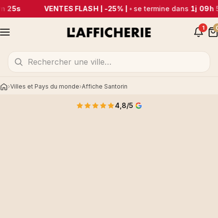
m 25s
VENTES FLASH | -25% |
•
se termine dans
1j 09h 
1
Villes et Pays du monde
Affiche Santorin
Accueil
4,8/5