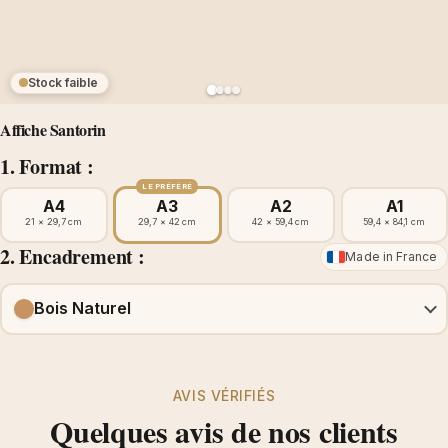
Stock faible
Affiche Santorin
1. Format :
LE PRÉFÉRÉ
A4
A3
A2
A1
21 × 29,7 cm
29,7 × 42 cm
42 × 59,4 cm
59,4 × 84,1 cm
2. Encadrement :
Made in France
Bois Naturel
AVIS VÉRIFIÉS
Quelques avis de nos clients