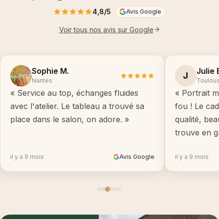
4,8/5
Avis Google
Voir tous nos avis sur Google
Sophie M.
Julie 
J
Nantes
Toulou
« Service au top, échanges fluides
« Portrait m
avec l'atelier. Le tableau a trouvé sa
fou ! Le ca
place dans le salon, on adore. »
qualité, be
trouve en g
il y a 9 mois
Avis Google
il y a 9 mois