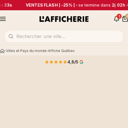
m 33s
VENTES FLASH | -25% |
•
se termine dans
2j 02h 
1
Villes et Pays du monde
Affiche Québec
Accueil
4,8/5