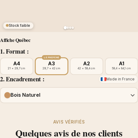
Stock faible
Affiche Québec
1. Format :
LE PRÉFÉRÉ
A4
A3
A2
A1
21 × 29,7 cm
29,7 × 42 cm
42 × 59,4 cm
59,4 × 84,1 cm
2. Encadrement :
Made in France
Bois Naturel
AVIS VÉRIFIÉS
Quelques avis de nos clients