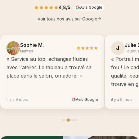
4,8/5
Avis Google
Voir tous nos avis sur Google
Sophie M.
Julie 
J
Nantes
Toulou
« Service au top, échanges fluides
« Portrait m
avec l'atelier. Le tableau a trouvé sa
fou ! Le ca
place dans le salon, on adore. »
qualité, be
trouve en g
il y a 9 mois
Avis Google
il y a 9 mois