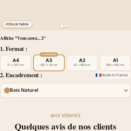
Stock faible
Affiche "Vous savez... 2"
1. Format :
LE PRÉFÉRÉ
A4
A3
A2
A1
21 × 29,7 cm
29,7 × 42 cm
42 × 59,4 cm
59,4 × 84,1 cm
2. Encadrement :
Made in France
Bois Naturel
AVIS VÉRIFIÉS
Quelques avis de nos clients