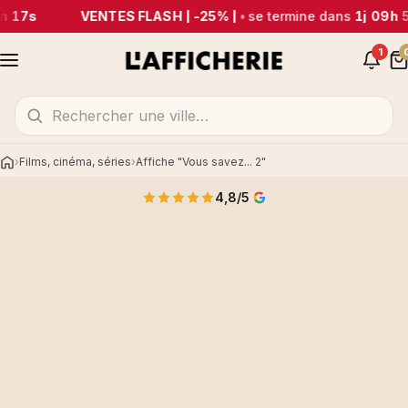
m 17s
VENTES FLASH | -25% |
•
se termine dans
1j 09h 
1
Films, cinéma, séries
Affiche "Vous savez... 2"
Accueil
4,8/5