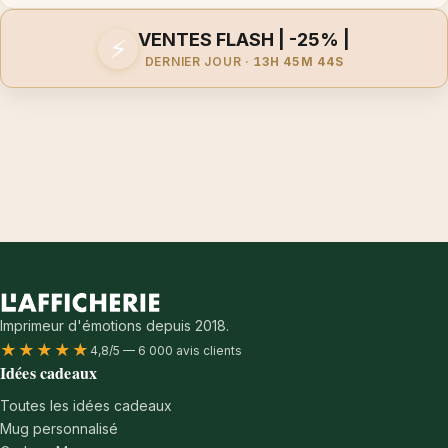
VENTES FLASH | -25% |
⚡
DERNIER JOUR ·
13H 45M 44S
Imprimeur d'émotions depuis 2018.
★★★★★
4,8/5 — 6 000 avis clients
Idées cadeaux
Toutes les idées cadeaux
Mug personnalisé