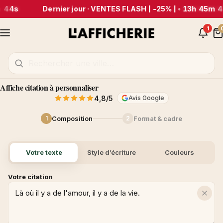
 44s
Dernier jour · VENTES FLASH | -25% |
•
13h 45m 4
1
Affiche citation à personnaliser
4,8/5
Avis Google
Composition
Format & cadre
1
2
Votre texte
Style d’écriture
Couleurs
Votre citation