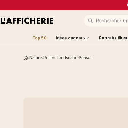
Top 50
Idées cadeaux
Portraits illus
Nature
Poster Landscape Sunset
Accueil