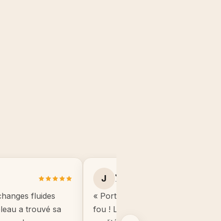
Julie B.
J
Toulouse
changes fluides
« Portrait manga de mon fils, il éta
ableau a trouvé sa
fou ! Le cadre est de très bonne