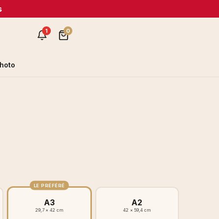
s
1
0
hoto
LE PRÉFÉRÉ
A3
A2
29,7 × 42 cm
42 × 59,4 cm