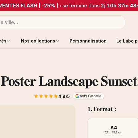
VENTES FLASH | -25% |
•
se termine dans
2j 10h 37m 48
trés
Nos collections
Personnalisation
Le Labo p
Poster Landscape Sunset
4,8/5
Avis Google
1. Format :
A4
21 × 29,7 cm