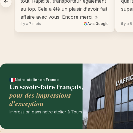
tout. Rapidité, transporteur également
quali
au top. Cela a été un plaisir d'avoir fait
supe
affaire avec vous. Encore merci. »
il y a 7 mois
Avis Google
il y a 
Notre atelier en France
Un savoir-faire français,
pour des impressions
d'exception
Impression dans notre atelier à Tours