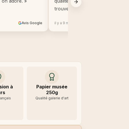
, on adore. »
qualité, beaucoup mieux que ce q
trouve en grande surface. »
Avis Google
il y a 9 mois
Avis 
sion à
Papier musée
rs
250g
rançais
Qualité galerie d'art