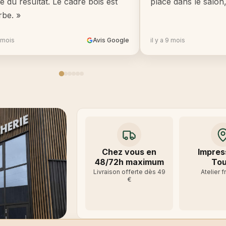
té du résultat. Le cadre bois est
place dans le salon
rbe. »
8 mois
Avis Google
il y a 9 mois
Chez vous en
Impres
48/72h maximum
Tou
Livraison offerte dès 49
Atelier f
€