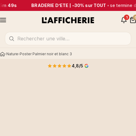
5m 49s
BRADERIE D’ÉTÉ | –30% sur TOUT
•
se termine 
1
Nature
Poster Palmier noir et blanc 3
Accueil
4,8/5