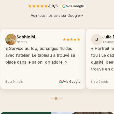
4,8/5
Avis Google
Voir tous nos avis sur Google
Sophie M.
Julie 
J
Nantes
Toulou
« Service au top, échanges fluides
« Portrait m
avec l'atelier. Le tableau a trouvé sa
fou ! Le ca
place dans le salon, on adore. »
qualité, be
trouve en g
il y a 9 mois
Avis Google
il y a 9 mois