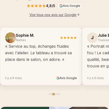
4,8/5
Avis Google
Voir tous nos avis sur Google
Sophie M.
Julie 
J
Nantes
Toulou
« Service au top, échanges fluides
« Portrait m
avec l'atelier. Le tableau a trouvé sa
fou ! Le ca
place dans le salon, on adore. »
qualité, be
trouve en g
il y a 9 mois
Avis Google
il y a 9 mois