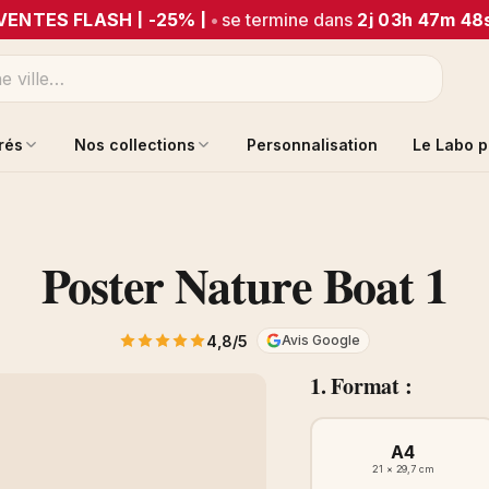
VENTES FLASH | -25% |
•
se termine dans
2j 03h 47m 48
trés
Nos collections
Personnalisation
Le Labo p
Poster Nature Boat 1
4,8/5
Avis Google
1. Format :
A4
21 × 29,7 cm