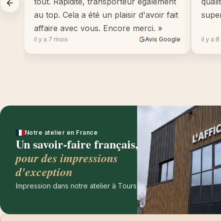
tout. Rapidité, transporteur également
quali
au top. Cela a été un plaisir d'avoir fait
supe
affaire avec vous. Encore merci. »
il y a 7 mois
Avis Google
il y a 
Notre atelier en France
Un savoir-faire français,
pour des impressions
d'exception
Impression dans notre atelier à Tours