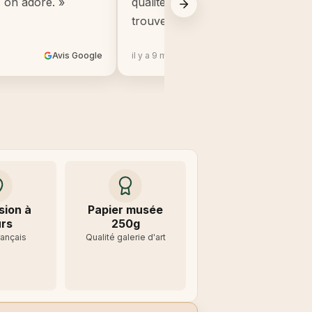
, on adore. »
qualité, beaucoup mieux que ce q
trouve en grande surface. »
Avis Google
il y a 9 mois
Avis 
sion à
Papier musée
rs
250g
rançais
Qualité galerie d'art