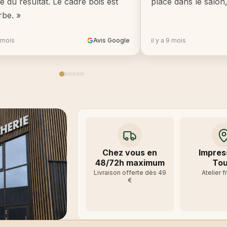
té du résultat. Le cadre bois est
place dans le salon
rbe. »
8 mois
Avis Google
il y a 9 mois
Chez vous en
Impres
48/72h maximum
Tou
Livraison offerte dès 49
Atelier f
€