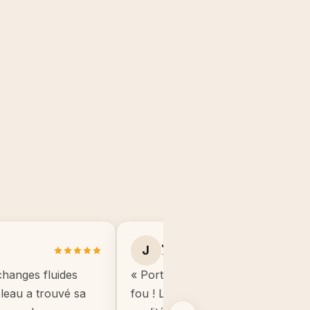
Julie B.
J
Toulouse
changes fluides
« Portrait manga de mon fils, il éta
ableau a trouvé sa
fou ! Le cadre est de très bonne