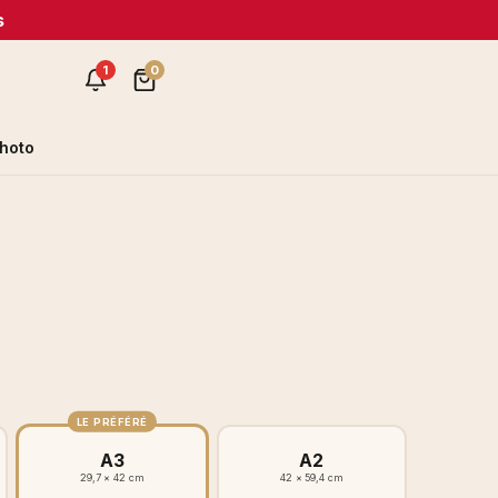
s
1
0
hoto
LE PRÉFÉRÉ
A3
A2
29,7 × 42 cm
42 × 59,4 cm