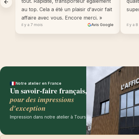
tout. Rapidité, transporteur également
quali
au top. Cela a été un plaisir d'avoir fait
supe
affaire avec vous. Encore merci. »
il y a 7 mois
Avis Google
il y a 
Notre atelier en France
Un savoir-faire français,
pour des impressions
d'exception
Impression dans notre atelier à Tours