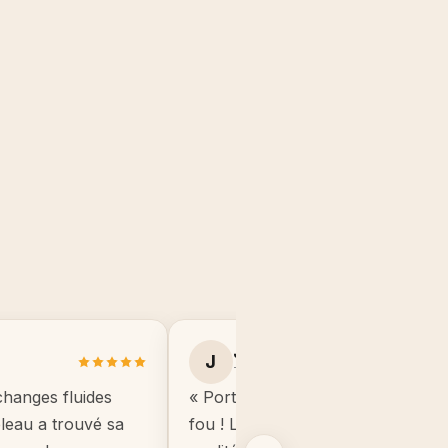
Julie B.
J
Toulouse
changes fluides
« Portrait manga de mon fils, il éta
ableau a trouvé sa
fou ! Le cadre est de très bonne