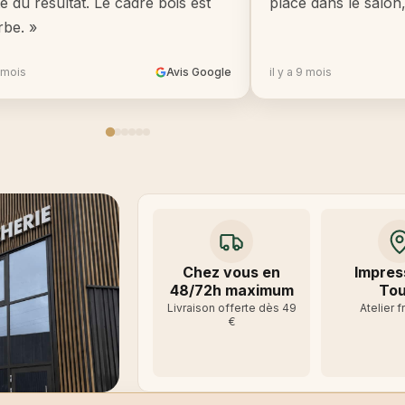
té du résultat. Le cadre bois est
place dans le salon
rbe. »
8 mois
Avis Google
il y a 9 mois
Chez vous en
Impres
48/72h maximum
Tou
Livraison offerte dès 49
Atelier f
€