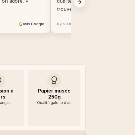
, on adore. »
qualité, beaucoup mieux que ce q
trouve en grande surface. »
Avis Google
il y a 9 mois
Avis 
sion à
Papier musée
rs
250g
rançais
Qualité galerie d'art