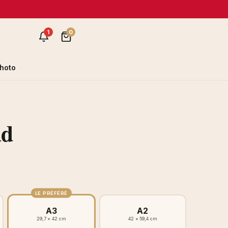
1
0
hoto
ad
LE PRÉFÉRÉ
A3
A2
29,7 × 42 cm
42 × 59,4 cm