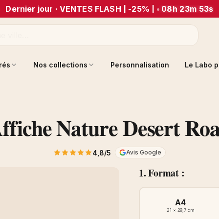
Dernier jour · VENTES FLASH | -25% |
•
08h 23m 53s
trés
Nos collections
Personnalisation
Le Labo p
ffiche Nature Desert Ro
4,8/5
Avis Google
1. Format :
A4
21 × 29,7 cm