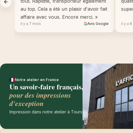
tout. Rapidité, transporteur également
quali
au top. Cela a été un plaisir d'avoir fait
supe
affaire avec vous. Encore merci. »
il y a 7 mois
Avis Google
il y a 
Notre atelier en France
Un savoir-faire français,
pour des impressions
d'exception
Impression dans notre atelier à Tours