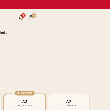
1
0
hoto
LE PRÉFÉRÉ
A3
A2
29,7 × 42 cm
42 × 59,4 cm