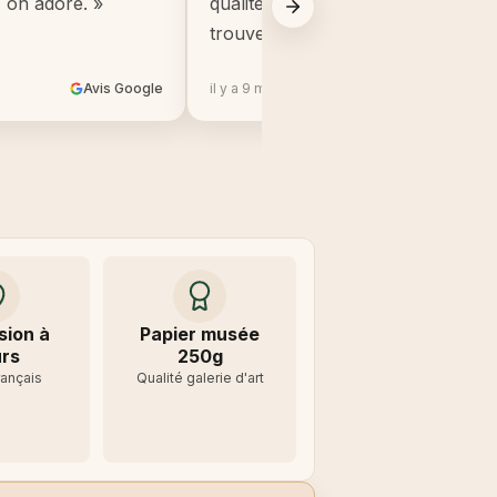
, on adore. »
qualité, beaucoup mieux que ce q
trouve en grande surface. »
Avis Google
il y a 9 mois
Avis 
sion à
Papier musée
rs
250g
rançais
Qualité galerie d'art