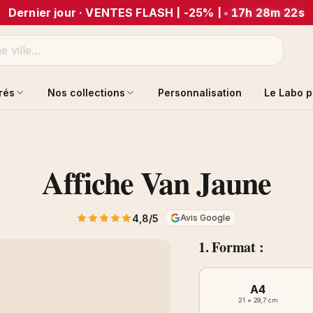
Dernier jour · VENTES FLASH | -25% |
•
17h 28m 22s
trés
Nos collections
Personnalisation
Le Labo p
Affiche Van Jaune
4,8/5
Avis Google
1. Format :
A4
21 × 29,7 cm