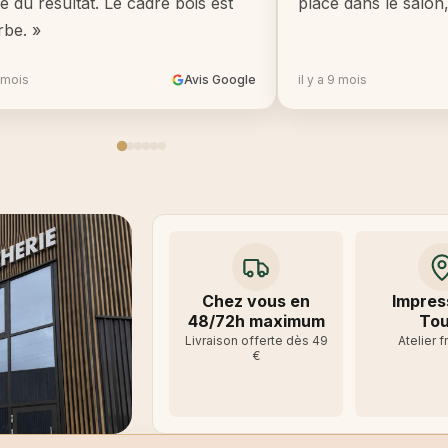
té du résultat. Le cadre bois est
place dans le salon
rbe. »
8 mois
Avis Google
il y a 9 mois
Chez vous en
Impres
48/72h maximum
Tou
Livraison offerte dès 49
Atelier f
€