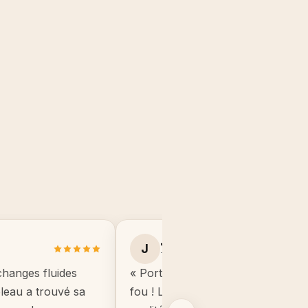
Julie B.
J
Toulouse
changes fluides
« Portrait manga de mon fils, il éta
ableau a trouvé sa
fou ! Le cadre est de très bonne