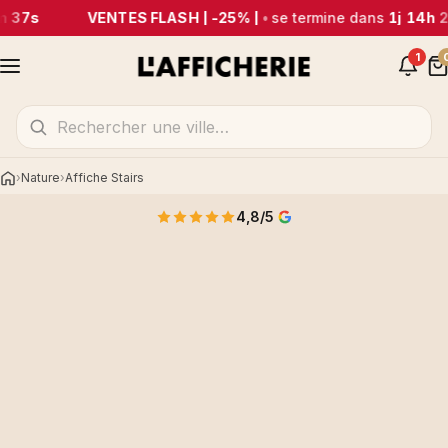
m 37s
VENTES FLASH | -25% |
•
se termine dans
1j 14h 
1
Nature
Affiche Stairs
Accueil
4,8/5