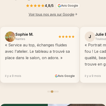
4,8/5
Avis Google
Voir tous nos avis sur Google
Sophie M.
Julie 
J
Nantes
Toulou
« Service au top, échanges fluides
« Portrait m
avec l'atelier. Le tableau a trouvé sa
fou ! Le ca
place dans le salon, on adore. »
qualité, be
trouve en g
il y a 9 mois
Avis Google
il y a 9 mois