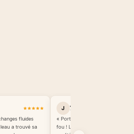
Julie B.
J
Toulouse
changes fluides
« Portrait manga de mon fils, il éta
ableau a trouvé sa
fou ! Le cadre est de très bonne