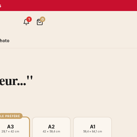
s
1
0
hoto
eur..."
LE PRÉFÉRÉ
A3
A2
A1
29,7 × 42 cm
42 × 59,4 cm
59,4 × 84,1 cm