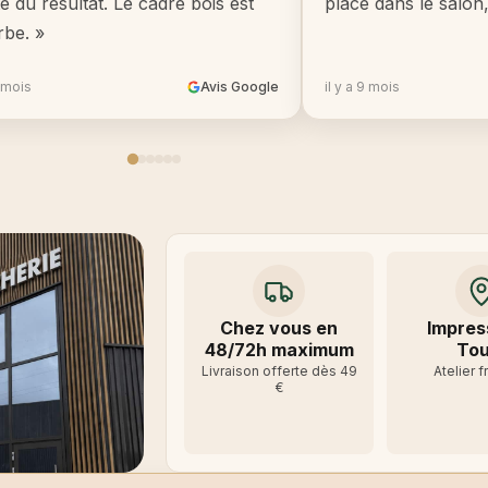
té du résultat. Le cadre bois est
place dans le salon
rbe. »
8 mois
Avis Google
il y a 9 mois
Chez vous en
Impres
48/72h maximum
Tou
Livraison offerte dès 49
Atelier f
€