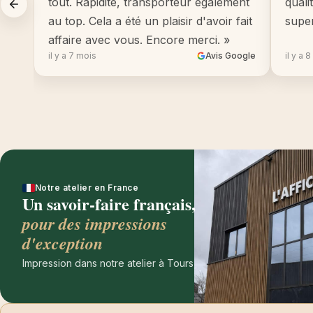
tout. Rapidité, transporteur également
quali
au top. Cela a été un plaisir d'avoir fait
supe
affaire avec vous. Encore merci. »
il y a 7 mois
Avis Google
il y a 
Notre atelier en France
Un savoir-faire français,
pour des impressions
d'exception
Impression dans notre atelier à Tours