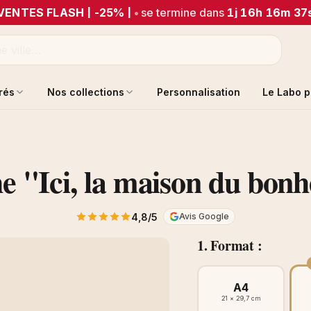
VENTES FLASH | -25% |
•
se termine dans
1j 16h 16m 37
trés
Nos collections
Personnalisation
Le Labo p
e "Ici, la maison du bonh
4,8/5
Avis Google
1. Format :
A4
21 × 29,7 cm