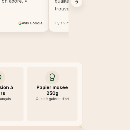
, on adore. »
qualité, beaucoup mieux que ce q
trouve en grande surface. »
Avis Google
il y a 9 mois
Avis 
sion à
Papier musée
rs
250g
rançais
Qualité galerie d'art