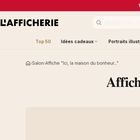
Top 50
Idées cadeaux
Portraits illus
Salon
Affiche "Ici, la maison du bonheur..."
Accueil
Affich