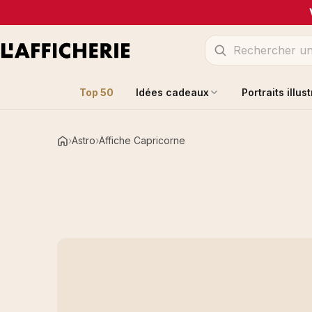
Top 50
Idées cadeaux
Portraits illus
Astro
Affiche Capricorne
Accueil