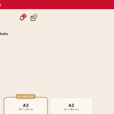
s
1
0
hoto
LE PRÉFÉRÉ
A3
A2
29,7 × 42 cm
42 × 59,4 cm