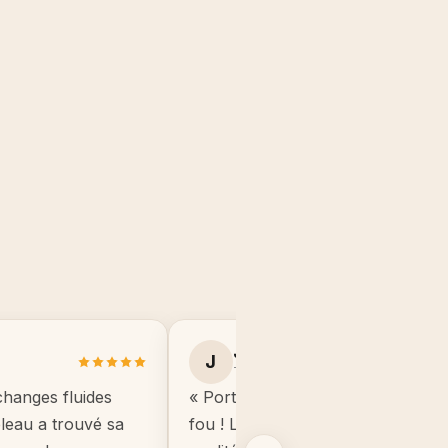
Julie B.
J
Toulouse
changes fluides
« Portrait manga de mon fils, il éta
ableau a trouvé sa
fou ! Le cadre est de très bonne