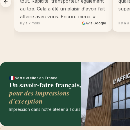
tout. Rapidité, transporteur également
quali
au top. Cela a été un plaisir d'avoir fait
supe
affaire avec vous. Encore merci. »
il y a 7 mois
Avis Google
il y a 
Notre atelier en France
Un savoir-faire français,
pour des impressions
d'exception
Impression dans notre atelier à Tours