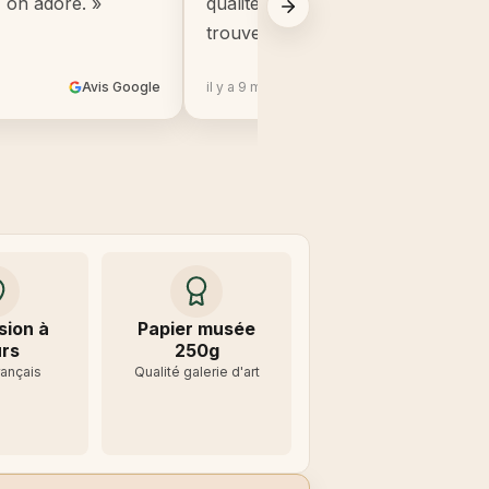
, on adore. »
qualité, beaucoup mieux que ce q
trouve en grande surface. »
Avis Google
il y a 9 mois
Avis 
sion à
Papier musée
rs
250g
rançais
Qualité galerie d'art