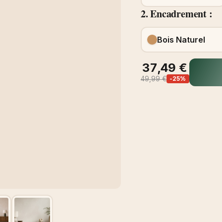
2. Encadrement :
Bois Naturel
37,49 €
49,99 €
-25%