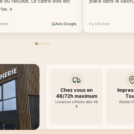
té du résultat. Le cadre bois est
place dans le salon
rbe. »
8 mois
Avis Google
il y a 9 mois
Chez vous en
Impres
48/72h maximum
Tou
Livraison offerte dès 49
Atelier f
€