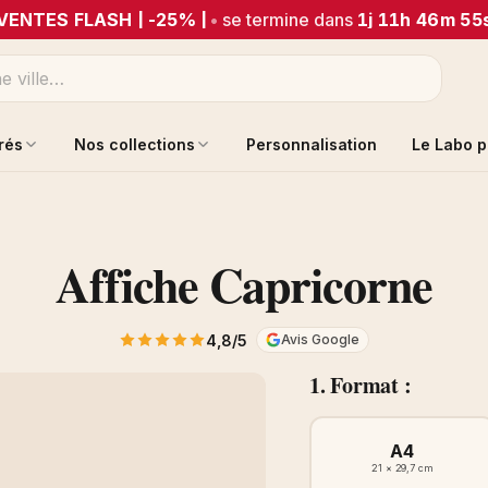
VENTES FLASH | -25% |
•
se termine dans
1j 11h 46m 55
trés
Nos collections
Personnalisation
Le Labo p
Affiche Capricorne
4,8/5
Avis Google
1. Format :
A4
21 × 29,7 cm