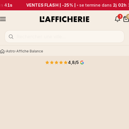
m 41s
VENTES FLASH | -25% |
•
se termine dans
2j 02h 
1
Astro
Affiche Balance
Accueil
4,8/5