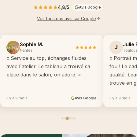
4,8/5
Avis Google
Voir tous nos avis sur Google
Sophie M.
Julie 
J
Nantes
Toulou
« Service au top, échanges fluides
« Portrait m
avec l'atelier. Le tableau a trouvé sa
fou ! Le ca
place dans le salon, on adore. »
qualité, be
trouve en g
il y a 9 mois
Avis Google
il y a 9 mois